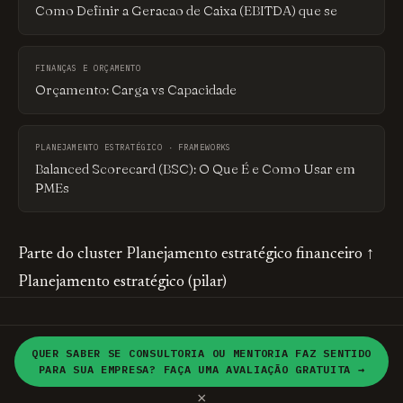
Como Definir a Geracao de Caixa (EBITDA) que se
FINANÇAS E ORÇAMENTO
Orçamento: Carga vs Capacidade
PLANEJAMENTO ESTRATÉGICO · FRAMEWORKS
Balanced Scorecard (BSC): O Que É e Como Usar em
PMEs
Parte do cluster
Planejamento estratégico financeiro
↑
Planejamento estratégico (pilar)
HOME
MONTE SEU
© 2026 brandME · Consultoria em
QUER SABER SE CONSULTORIA OU MENTORIA FAZ SENTIDO
PLANEJAMENTO
PARA SUA EMPRESA? FAÇA UMA AVALIAÇÃO GRATUITA →
Planejamento Estratégico
ESTRATÉGICO
×