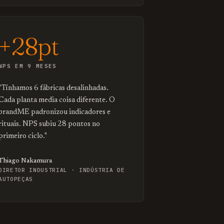
+28pt
NPS EM 9 MESES
"Tínhamos 6 fábricas desalinhadas.
Cada planta media coisa diferente. O
brandME padronizou indicadores e
rituais. NPS subiu 28 pontos no
primeiro ciclo."
Thiago Nakamura
DIRETOR INDUSTRIAL · INDÚSTRIA DE
AUTOPEÇAS