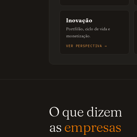
Inovação
Portfólio, ciclo de vida e
monetização.
VER PERSPECTIVA →
O que dizem
as
empresas