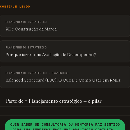
CONTINUE LENDO
PLANEJAMENTO ESTRATÉGICO
PE e Construção da Marca
PLANEJAMENTO ESTRATÉGICO
Por que fazer uma Avaliação de Desempenho?
PLANEJAMENTO ESTRATÉGICO · FRAMEWORKS
Balanced Scorecard (BSC): O Que É e Como Usar em PMEs
Parte de
↑ Planejamento estratégico — o pilar
HOME
MONTE SEU
© 2026 brandME · Consultoria em
QUER SABER SE CONSULTORIA OU MENTORIA FAZ SENTIDO
PLANEJAMENTO
PARA SUA EMPRESA? FAÇA UMA AVALIAÇÃO GRATUITA →
Planejamento Estratégico