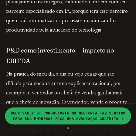
planejamento estratégico, e alinhado também com seu
parceiro especializado em IA, porque sera esse parceiro
quem vai automatizar os processos maximizando a
produtividade pela aplicacao de tecnologia.
P&D como investimento — impacto no
EBITDA
Na prática do meu dia a dia eu vejo coisas que sao
dificeis para encontrar uma explicacao racional, por
exemplo, o vendedor ou chefe de vendas ganha mais
que o chefe de inovação. O vendedor, vende o produto
ganhando comissão fixa oferecendo o maldito
QUER SABER SE CONSULTORIA OU MENTORIA FAZ SENTIDO
PARA SUA EMPRESA? FAÇA UMA AVALIAÇÃO GRATUITA →
desconto, mesmo porque sem desconto ele não vende
×
nada. Mas quem viabilizou o produto foi o chefe de