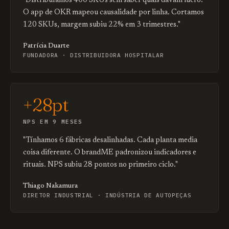
"Distribuíamos 400 SKUs sem saber quais davam lucro.
O app de OKR mapeou causalidade por linha. Cortamos
120 SKUs, margem subiu 22% em 3 trimestres."
Patrícia Duarte
FUNDADORA · DISTRIBUIDORA HOSPITALAR
+28pt
NPS EM 9 MESES
"Tínhamos 6 fábricas desalinhadas. Cada planta media
coisa diferente. O brandME padronizou indicadores e
rituais. NPS subiu 28 pontos no primeiro ciclo."
Thiago Nakamura
DIRETOR INDUSTRIAL · INDÚSTRIA DE AUTOPEÇAS