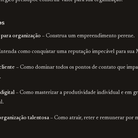
tégico pressupõe construir valor para sua organização.
os
 para organização –
Construa um empreendimento perene.
ntenda como conquistar uma reputação impecável para sua 
cliente –
Como dominar todos os pontos de contato que impa
.
igital –
Como masterizar a produtividade individual e em g
l.
rganização talentosa –
Como atrair, reter e remunerar por m