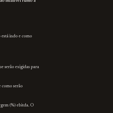
ão infalível rumo à
 está indo e como
 serão exigidas para
 e como serão
rgem (%) ebitda. O