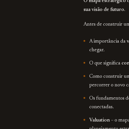
O mapa estratégico c
sua visão de futuro.
Antes de construir u
A importância da
v
chegar.
O que significa
con
Como construir u
percorrer o novo 
Os fundamentos 
conectadas.
Valuation
– o mapa