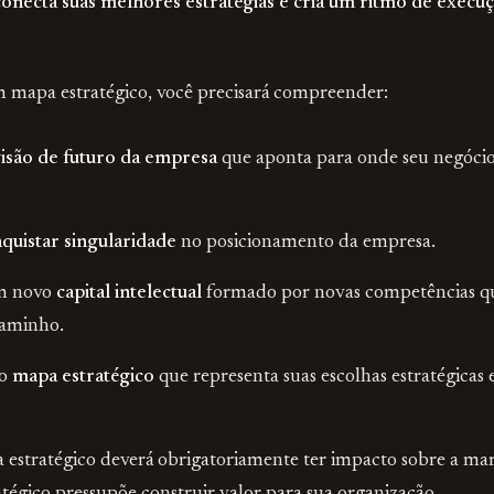
onecta suas melhores estratégias e cria um ritmo de execuç
m mapa estratégico, você precisará compreender:
isão de futuro da empresa
que aponta para onde seu negócio
quistar singularidade
no posicionamento da empresa.
m novo
capital intelectual
formado por novas competências que
caminho.
do
mapa estratégico
que representa suas escolhas estratégicas
 estratégico deverá obrigatoriamente ter impacto sobre a ma