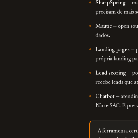
SharpSpring
— ma
precisam de mais so
Mautic
— open sour
dados.
Landing pages
— p
própria landing p
Lead scoring
— po
recebe leads que a
Chatbot
— atendime
Não e SAC. E pre-v
A ferramenta cert