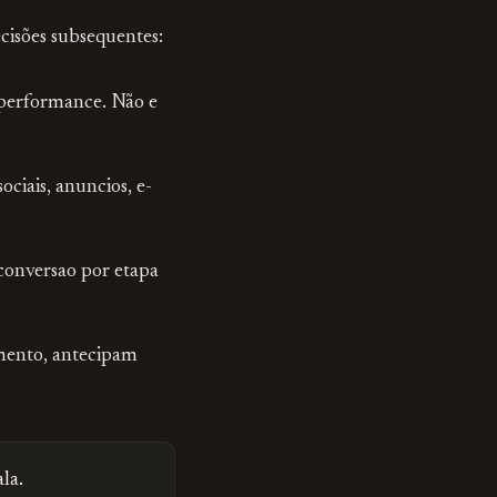
ecisões subsequentes:
 performance. Não e
ociais, anuncios, e-
conversao por etapa
mento, antecipam
la.