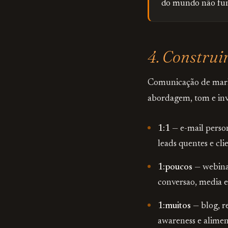
do mundo não func
4. Construi
Comunicação de mark
abordagem, tom e inv
1:1
— e-mail person
leads quentes e clie
1:poucos
— webinar
conversao, media e
1:muitos
— blog, re
awareness e alimen