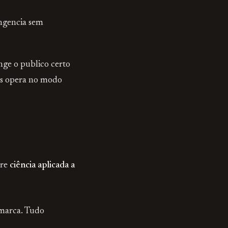
angencia sem
nge o publico certo
as opera no modo
bre
ciência aplicada a
 marca. Tudo