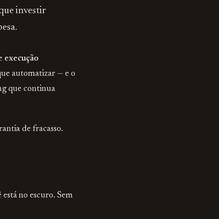
ue investir
pesa.
 e execução
que automatizar — e o
ing que continua
antia de fracasso.
ê está no escuro. Sem