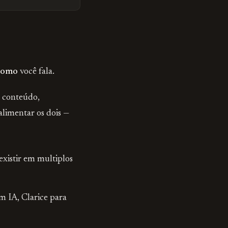
como
você fala.
e conteúdo,
alimentar os dois —
existir em multiplos
m IA, Clarice para