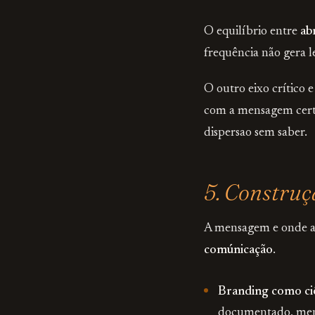
O equilíbrio entre
ab
frequência não gera 
O outro eixo crítico 
com a mensagem certa
dispersao sem saber.
5. Constru
A mensagem e onde a 
comúnicação
.
Branding como ci
documentado, mensu