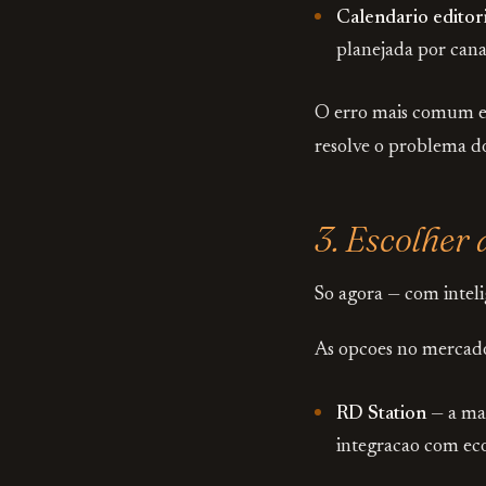
Calendario editori
planejada por cana
O erro mais comum e 
resolve o problema do
3. Escolher
So agora — com inteli
As opcoes no mercado 
RD Station
— a mai
integracao com eco