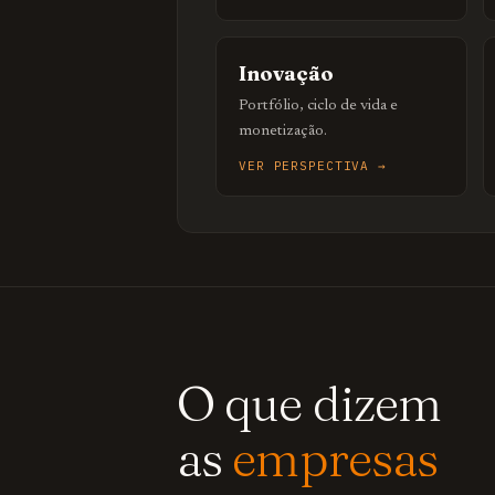
Inovação
Portfólio, ciclo de vida e
monetização.
VER PERSPECTIVA →
O que dizem
as
empresas