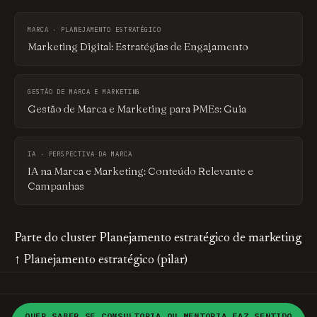
MARCA · PLANEJAMENTO ESTRATÉGICO
Marketing Digital: Estratégias de Engajamento
GESTÃO DE MARCA E MARKETING
Gestão de Marca e Marketing para PMEs: Guia
IA · PERSPECTIVA DA MARCA
IA na Marca e Marketing: Conteúdo Relevante e
Campanhas
Parte do cluster
Planejamento estratégico de marketing
↑ Planejamento estratégico (pilar)
HOME
MONTE SEU
© 2026 brandME · Consultoria em
QUER SABER SE CONSULTORIA OU MENTORIA FAZ SENTIDO